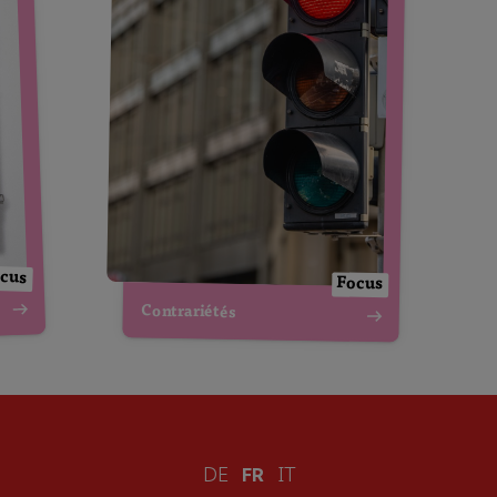
cus
Focus
Contrariétés
DE
FR
IT