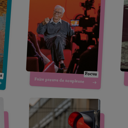
ps
Focus
Faire preuve de souplesse