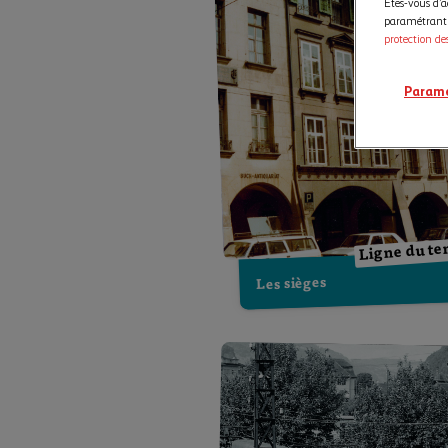
Êtes-vous d’a
paramétrant v
protection de
Paramé
Ligne du t
Les sièges