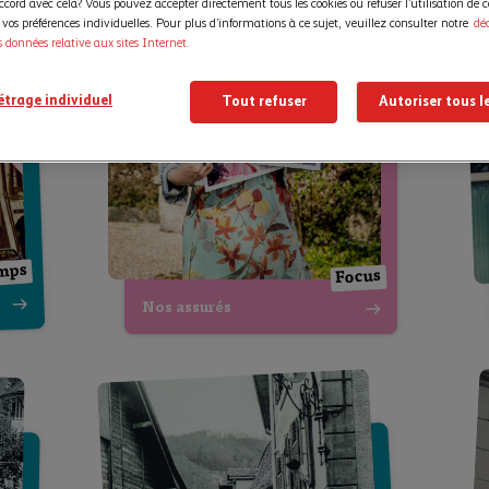
ccord avec cela? Vous pouvez accepter directement tous les cookies ou refuser l’utilisation de c
os préférences individuelles. Pour plus d’informations à ce sujet, veuillez consulter notre
dé
s données relative aux sites Internet.
trage individuel
Tout refuser
Autoriser tous l
emps
Focus
Nos assurés