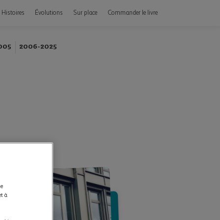
Histoires
Évolutions
Sur place
Commander le livre
005
2006-2025
de
et à