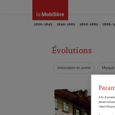
1826-1845
1846-1865
1866-1885
1886-1
Évolutions
Innovation et avenir
Marque 
Param
Afin d’amélior
personnalisat
l’identificati