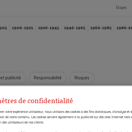
Étapes
905
1906-1925
1926-1945
1946-1965
1966-1985
1986-2
et publicité
Responsabilité
Risques
ètres de confidentialité
er votre expérience utilisateur, nous utilisons des cookies à des fins statistiques, d’analyse et 
ion de notre contenu. Les cookies servent également à la publicité sur des sites Internet tiers 
on des utilisateurs de nos clients.