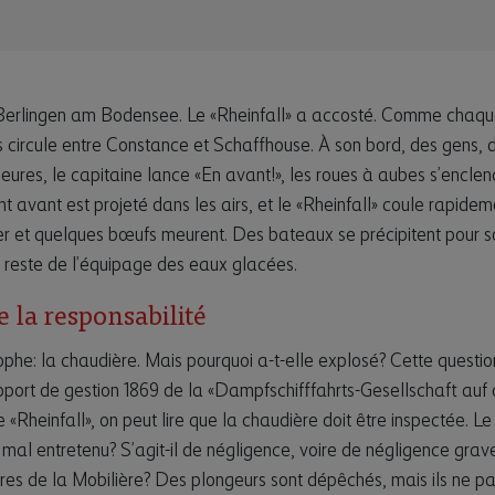
erlingen am Bodensee. Le «Rheinfall» a accosté. Comme chaque 
 circule entre Constance et Schaffhouse. À son bord, des gens, d
eures, le capitaine lance «En avant!», les roues à aubes s’enclen
nt avant est projeté dans les airs, et le «Rheinfall» coule rapide
er et quelques bœufs meurent. Des bateaux se précipitent pour so
 reste de l’équipage des eaux glacées.
e la responsabilité
phe: la chaudière. Mais pourquoi a-t-elle explosé? Cette quest
pport de gestion 1869 de la «Dampfschifffahrts-Gesellschaft au
le «Rheinfall», on peut lire que la chaudière doit être inspectée. 
té mal entretenu? S’agit-il de négligence, voire de négligence gr
istres de la Mobilière? Des plongeurs sont dépêchés, mais ils ne p