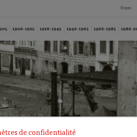
Étapes
905
1906-1925
1926-1945
1946-1965
1966-1985
1986-2
ètres de confidentialité