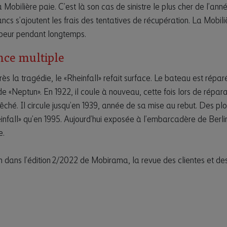
 Mobilière paie. C’est là son cas de sinistre le plus cher de l’an
ancs s’ajoutent les frais des tentatives de récupération. La Mobili
peur pendant longtemps.
nce multiple
ès la tragédie, le «Rheinfall» refait surface. Le bateau est répar
e «Neptun». En 1922, il coule à nouveau, cette fois lors de répara
epêché. Il circule jusqu’en 1939, année de sa mise au rebut. Des p
infall» qu’en 1995. Aujourd’hui exposée à l’embarcadère de Berlin
e.
n dans l’édition 2/2022 de Mobirama, la revue des clientes et des