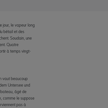
jour, le vapeur long
u bétail et des
chent. Soudain, une
ment. Quatre
rtir à temps vingt-
ion vaut beaucoup
f dem Untersee und
Le bateau, âgé de
ave, comme le suppose
arviennent pas à