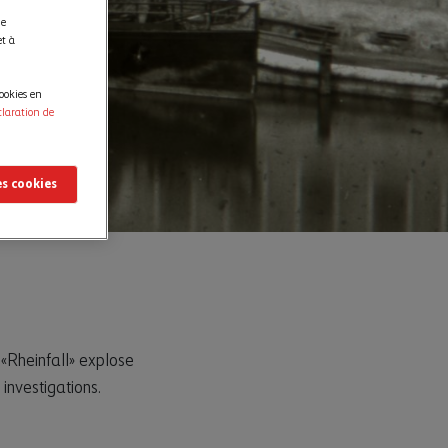
de
et à
ookies en
claration de
es cookies
«Rheinfall» explose
investigations.