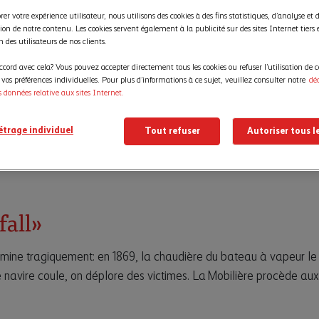
er votre expérience utilisateur, nous utilisons des cookies à des fins statistiques, d’analyse et 
ion de notre contenu. Les cookies servent également à la publicité sur des sites Internet tiers 
on des utilisateurs de nos clients.
ccord avec cela? Vous pouvez accepter directement tous les cookies ou refuser l’utilisation de c
os préférences individuelles. Pour plus d’informations à ce sujet, veuillez consulter notre
dé
s données relative aux sites Internet.
trage individuel
Tout refuser
Autoriser tous l
fall»
mine tragiquement: en 1869, la chaudière du bateau à vapeur le 
e navire coule, on déplore des victimes. La Mobilière procède aux 