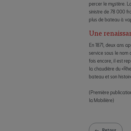
percer le mystère. La
sinistre de 78 000 fr
plus de bateau à va
Une renaissa
En 1871, deux ans apr
service sous le nom d
fois encore, il est r
la chaudière du «Rhe
bateau et son histoir
(Première publicatio
la Mobilière)
Retour