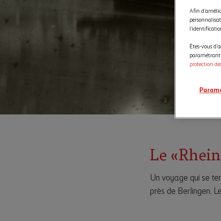
Afin d’amélior
personnalisat
l’identificati
Êtes-vous d’a
paramétrant v
protection de
Paramé
Le «Rhein
Un voyage qui se ter
près de Berlingen. L