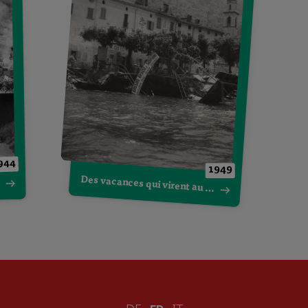
944
1949
Des vacances qui virent au cauchemar