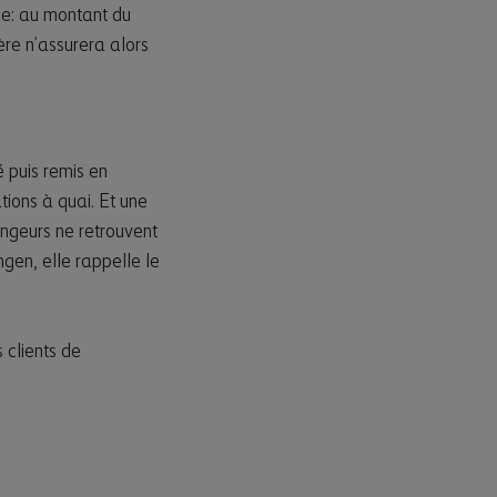
née: au montant du
ère n’assurera alors
é puis remis en
tions à quai. Et une
longeurs ne retrouvent
gen, elle rappelle le
 clients de