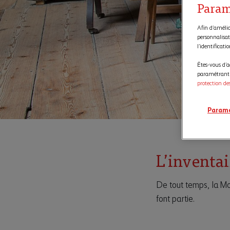
Param
Afin d’amélior
personnalisat
l’identificati
Êtes-vous d’a
paramétrant v
protection de
Paramé
L’inventa
De tout temps, la Mo
font partie.