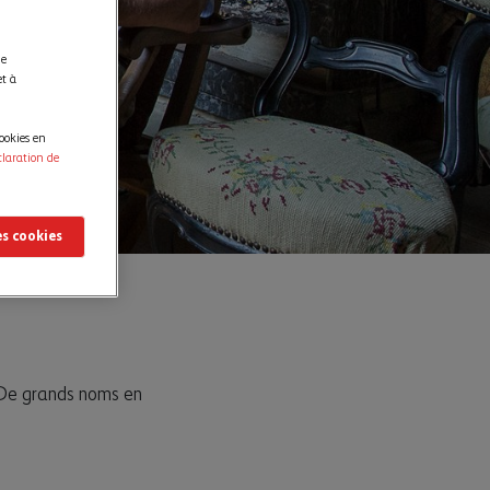
de
et à
ookies en
claration de
es cookies
. De grands noms en