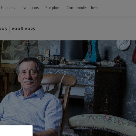
Histoires
Évolutions
Sur place
Commander le livre
005
2006-2025