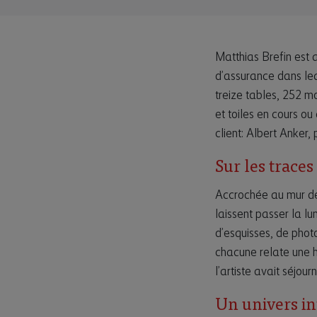
Matthias Brefin est a
d’assurance dans lequ
treize tables, 252 m
et toiles en cours o
client: Albert Anker, 
Sur les traces
Accrochée au mur de 
laissent passer la lu
d’esquisses, de photo
chacune relate une h
l’artiste avait séjou
Un univers in