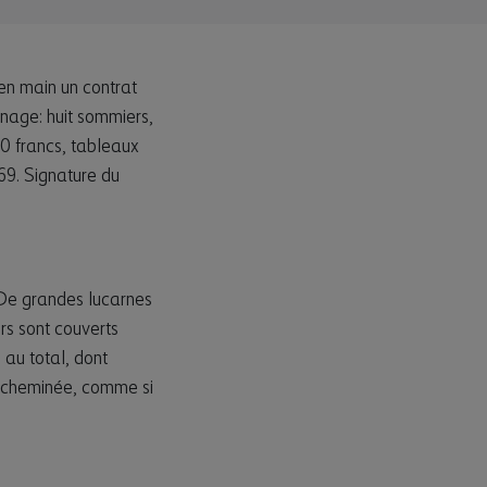
 en main un contrat
énage: huit sommiers,
0 francs, tableaux
69. Signature du
. De grandes lucarnes
urs sont couverts
 au total, dont
la cheminée, comme si