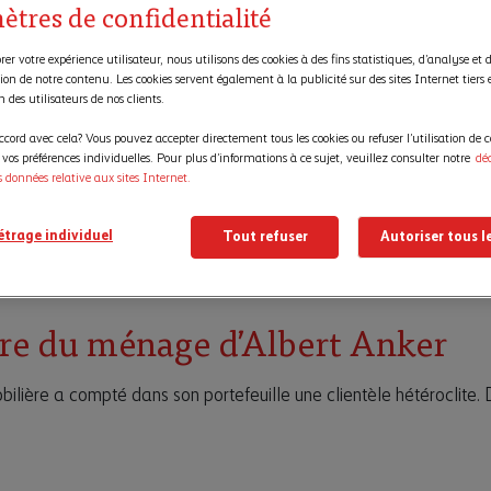
ètres de confidentialité
er votre expérience utilisateur, nous utilisons des cookies à des fins statistiques, d’analyse et 
ion de notre contenu. Les cookies servent également à la publicité sur des sites Internet tiers 
on des utilisateurs de nos clients.
ccord avec cela? Vous pouvez accepter directement tous les cookies ou refuser l’utilisation de c
os préférences individuelles. Pour plus d’informations à ce sujet, veuillez consulter notre
dé
s données relative aux sites Internet.
trage individuel
Tout refuser
Autoriser tous l
ire du ménage d’Albert Anker
bilière a compté dans son portefeuille une clientèle hétéroclite